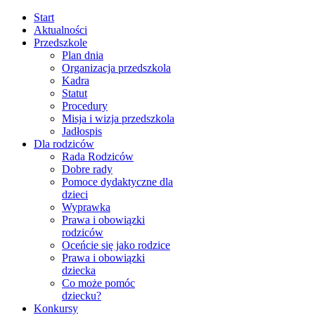
Start
Aktualności
Przedszkole
Plan dnia
Organizacja przedszkola
Kadra
Statut
Procedury
Misja i wizja przedszkola
Jadłospis
Dla rodziców
Rada Rodziców
Dobre rady
Pomoce dydaktyczne dla
dzieci
Wyprawka
Prawa i obowiązki
rodziców
Oceńcie się jako rodzice
Prawa i obowiązki
dziecka
Co może pomóc
dziecku?
Konkursy