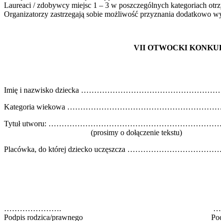
Laureaci / zdobywcy miejsc 1 – 3 w poszczególnych kategoriach otr
Organizatorzy zastrzegają sobie możliwość przyznania dodatkowo w
VII OTWOCKI KONKUR
Imię i nazwisko dziecka ………………………………………………
Kategoria wiekowa …………………………………………………
Tytuł utworu: …………………………………………………………..
(prosimy o dołączenie tekstu)
Placówka, do której dziecko uczęszcza …………………………
…………………. ……
Podpis rodzica/prawnego Pod