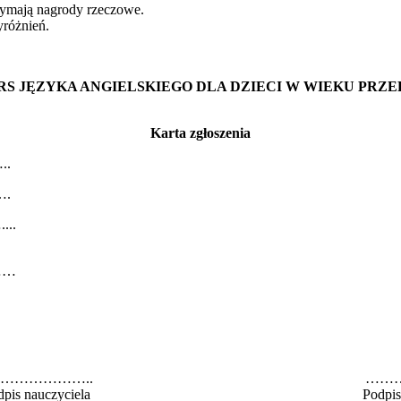
zymają nagrody rzeczowe.
yróżnień.
S JĘZYKA ANGIELSKIEGO DLA DZIECI W WIEKU PRZED
Karta zgłoszenia
..
….
..
………
…………….. …………
pis nauczyciela Podpis i pie