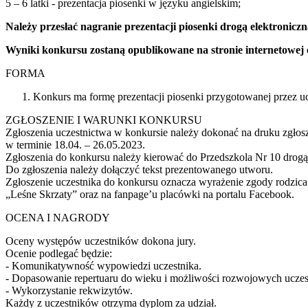
5 – 6 latki - prezentacja piosenki w języku angielskim;
Należy przesłać nagranie prezentacji piosenki drogą elektronicz
Wyniki konkursu zostaną opublikowane na stronie internetowej 
FORMA
Konkurs ma formę prezentacji piosenki przygotowanej przez uc
ZGŁOSZENIE I WARUNKI KONKURSU
Zgłoszenia uczestnictwa w konkursie należy dokonać na druku zgłos
w terminie 18.04. – 26.05.2023.
Zgłoszenia do konkursu należy kierować do Przedszkola Nr 10 drogą
Do zgłoszenia należy dołączyć tekst prezentowanego utworu.
Zgłoszenie uczestnika do konkursu oznacza wyrażenie zgody rodzica 
„Leśne Skrzaty” oraz na fanpage’u placówki na portalu Facebook.
OCENA I NAGRODY
Oceny występów uczestników dokona jury.
Ocenie podlegać będzie:
- Komunikatywność wypowiedzi uczestnika.
- Dopasowanie repertuaru do wieku i możliwości rozwojowych uczes
- Wykorzystanie rekwizytów.
Każdy z uczestników otrzyma dyplom za udział.