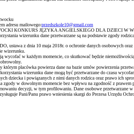
Otwocku
wem adresu mailowego:
przedszkole10@gmail.com
ie „VII OTWOCKI KONKURS JĘZYKA ANGIELSKIEGO DLA DZIECI
orzystania wizerunku dane przetwarzane są na podstawie zgody rodzi
ODO, ustawa z dnia 10 maja 2018r. o ochronie danych osobowych oraz ar
ie wizerunku.
ą wycofać w każdym momencie, co skutkować będzie niemożliwością w
dobrowolny.
y którym placówka powierza dane na bazie umów powierzenia przetw
ykorzystania wizerunku dane mogą być przetwarzane do czasu wycofa
nych dziecka i powiązanych z nimi danych rodzica oraz prawo ich spros
ęcia zgody w dowolnym momencie bez wpływu na zgodność z prawem pr
waniu decyzji, w tym profilowaniu. Dane osobowe przetwarzane w ra
Przysługuje Pani/Panu prawo wniesienia skargi do Prezesa Urzędu Oc