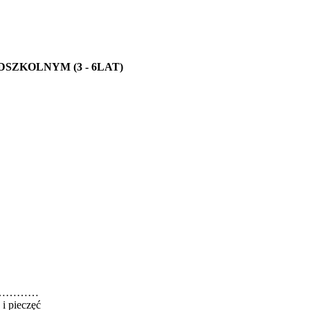
SZKOLNYM (3 - 6LAT)
……
częć