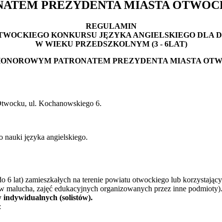
ONATEM PREZYDENTA MIASTA OTWO
REGULAMIN
OTWOCKIEGO KONKURSU JĘZYKA ANGIELSKIEGO DLA D
W WIEKU PRZEDSZKOLNYM (3 - 6LAT)
HONOROWYM PATRONATEM PREZYDENTA MIASTA OT
Otwocku, ul. Kochanowskiego 6.
nauki języka angielskiego.
do 6 lat) zamieszkałych na terenie powiatu otwockiego lub korzystają
ubów malucha, zajęć edukacyjnych organizowanych przez inne podmioty)
indywidualnych (solistów).
: