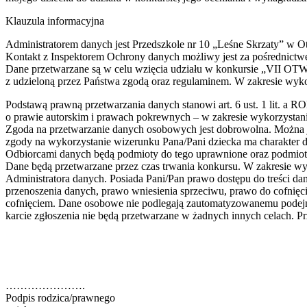
Klauzula informacyjna
Administratorem danych jest Przedszkole nr 10 „Leśne Skrzaty” w 
Kontakt z Inspektorem Ochrony danych możliwy jest za pośrednict
Dane przetwarzane są w celu wzięcia udziału w konkurs
z udzieloną przez Państwa zgodą oraz regulaminem. W zakresie wyk
Podstawą prawną przetwarzania danych stanowi art. 6 ust. 1 lit. a R
o prawie autorskim i prawach pokrewnych – w zakresie wykorzystan
Zgoda na przetwarzanie danych osobowych jest dobrowolna. Można j
zgody na wykorzystanie wizerunku Pana/Pani dziecka ma charakter 
Odbiorcami danych będą podmioty do tego uprawnione oraz podmiot
Dane będą przetwarzane przez czas trwania konkursu. W zakresie w
Administratora danych. Posiada Pani/Pan prawo dostępu do treści da
przenoszenia danych, prawo wniesienia sprzeciwu, prawo do cofni
cofnięciem. Dane osobowe nie podlegają zautomatyzowanemu podejmo
karcie zgłoszenia nie będą przetwarzane w żadnych innych celach. 
………………….
Podpis rodzica/prawnego