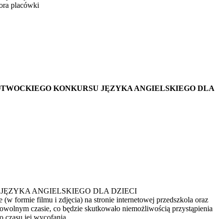
wki
OTWOCKIEGO KONKURSU JĘZYKA ANGIELSKIEGO DLA
URSIE JĘZYKA ANGIELSKIEGO DLA DZIECI
rmie filmu i zdjęcia) na stronie internetowej przedszkola oraz
owolnym czasie, co będzie skutkowało niemożliwością przystąpienia
o czasu jej wycofania.