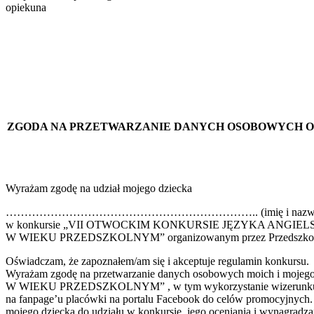
opiekuna dyr
ZGODA NA PRZETWARZANIE DANYCH OSOBOWYCH OR
Wyrażam zgodę na udział mojego dziecka
………………………………………………………….. (imię i nazwisko
w konkursie „VII OTWOCKIM KONKURSIE JĘZYKA ANGIEL
W WIEKU PRZEDSZKOLNYM” organizowanym przez Przedszkole N
Oświadczam, że zapoznałem/am się i akceptuje regulamin konkursu.
Wyrażam zgodę na przetwarzanie danych osobowych moich i 
W WIEKU PRZEDSZKOLNYM” , w tym wykorzystanie wizerunku mojego d
na fanpage’u placówki na portalu Facebook do celów promocyjnych. 
mojego dziecka do udziału w konkursie, jego oceniania i wynagradzan