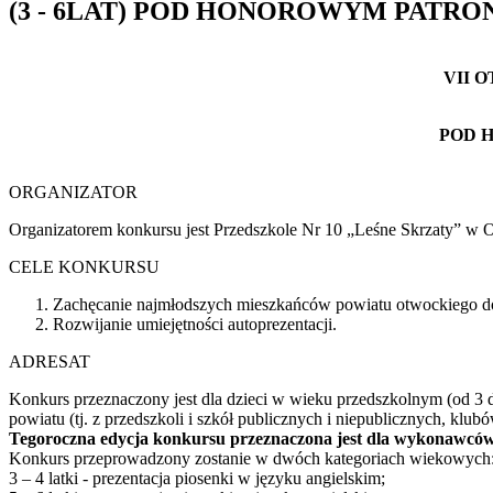
(3 - 6LAT) POD HONOROWYM PATR
VII 
POD 
ORGANIZATOR
Organizatorem konkursu jest Przedszkole Nr 10 „Leśne Skrzaty” w 
CELE KONKURSU
Zachęcanie najmłodszych mieszkańców powiatu otwockiego do 
Rozwijanie umiejętności autoprezentacji.
ADRESAT
Konkurs przeznaczony jest dla dzieci w wieku przedszkolnym (od 3 
powiatu (tj. z przedszkoli i szkół publicznych i niepublicznych, kl
Tegoroczna edycja konkursu przeznaczona jest dla wykonawców 
Konkurs przeprowadzony zostanie w dwóch kategoriach wiekowych
3 – 4 latki - prezentacja piosenki w języku angielskim;