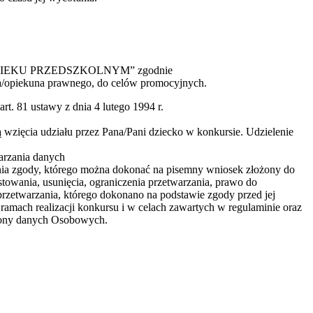
 W WIEKU PRZEDSZKOLNYM” zgodnie
ca/opiekuna prawnego, do celów promocyjnych.
t. 81 ustawy z dnia 4 lutego 1994 r.
zięcia udziału przez Pana/Pani dziecko w konkursie. Udzielenie
arzania danych
nia zgody, którego można dokonać na pisemny wniosek złożony do
towania, usunięcia, ograniczenia przetwarzania, prawo do
zetwarzania, którego dokonano na podstawie zgody przed jej
mach realizacji konkursu i w celach zawartych w regulaminie oraz
hrony danych Osobowych.