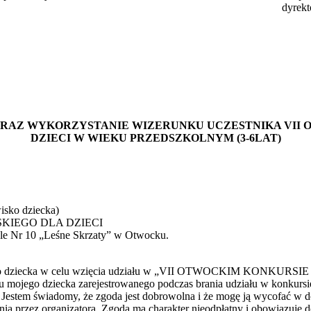
ektora placó
AZ WYKORZYSTANIE WIZERUNKU UCZESTNIKA VII 
DZIECI W WIEKU PRZEDSZKOLNYM (3-6LAT)
 dziecka)
SKIEGO DLA DZIECI
r 10 „Leśne Skrzaty” w Otwocku.
mojego dziecka w celu wzięcia udziału w „VII OTWOCKIM KONK
ziecka zarejestrowanego podczas brania udziału w konkursie (w fo
Jestem świadomy, że zgoda jest dobrowolna i że mogę ją wycofać w d
ia przez organizatora. Zgoda ma charakter nieodpłatny i obowiązuje d