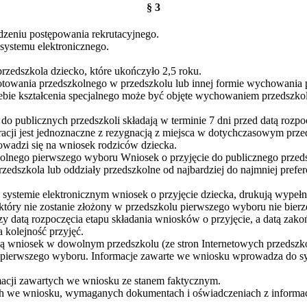
§ 3
dzeniu postępowania rekrutacyjnego.
systemu elektronicznego.
zedszkola dziecko, które ukończyło 2,5 roku.
towania przedszkolnego w przedszkolu lub innej formie wychowania 
zebie kształcenia specjalnego może być objęte wychowaniem przedszkol
 do publicznych przedszkoli składają w terminie 7 dni przed datą rozp
acji jest jednoznaczne z rezygnacją z miejsca w dotychczasowym prze
owadzi się na wniosek rodziców dziecka.
zkolnego pierwszego wyboru Wniosek o przyjęcie do publicznego przed
zedszkola lub oddziały przedszkolne od najbardziej do najmniej pref
 w systemie elektronicznym wniosek o przyjęcie dziecka, drukują wyp
ry nie zostanie złożony w przedszkolu pierwszego wyboru nie bierze 
dzy datą rozpoczęcia etapu składania wniosków o przyjęcie, a datą za
 kolejność przyjęć.
rają wniosek w dowolnym przedszkolu (ze stron Internetowych przedszko
ierwszego wyboru. Informacje zawarte we wniosku wprowadza do sys
macji zawartych we wniosku ze stanem faktycznym.
ych we wniosku, wymaganych dokumentach i oświadczeniach z informacj