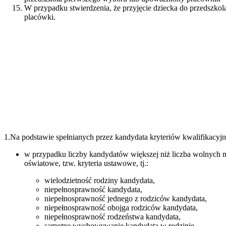
W przypadku stwierdzenia, że przyjęcie dziecka do przedszkol
placówki.
1.Na podstawie spełnianych przez kandydata kryteriów kwalifikacyjny
w przypadku liczby kandydatów większej niż liczba wolnych 
oświatowe, tzw. kryteria ustawowe, tj.:
wielodzietność rodziny kandydata,
niepełnosprawność kandydata,
niepełnosprawność jednego z rodziców kandydata,
niepełnosprawność obojga rodziców kandydata,
niepełnosprawność rodzeństwa kandydata,
samotne wychowywanie kandydata w rodzinie,