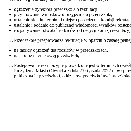
ogłoszenie dyrektora przedszkola o rekrutacji,
przyjmowanie wniosków o przyjęcie do przedszkola,
ustalenie składu, terminu i miejsca posiedzenia komisji rekruta
ustalenie i podanie do publicznej wiadomości wyników postęp
rozpatrywanie odwołań rodziców od decyzji komisji rekrutacyj
Przedszkole przeprowadza rekrutacje w oparciu o zasadę pełnej
na tablicy ogłoszeń dla rodziców w przedszkolach,
na stronie internetowej przedszkoli,
Postępowanie rekrutacyjne prowadzone jest w terminach okr
Prezydenta Miasta Otwocka z dnia 25 stycznia 2022 r., w spr
publicznych: przedszkoli, oddziałów przedszkolnych w szko