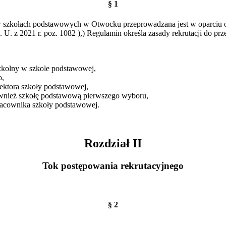
§ 1
h w szkołach podstawowych w Otwocku przeprowadzana jest w oparciu 
 U. z 2021 r. poz. 1082 ),) Regulamin określa zasady rekrutacji do p
szkolny w szkole podstawowej,
o,
rektora szkoły podstawowej,
ównież szkołę podstawową pierwszego wyboru,
pracownika szkoły podstawowej.
Rozdział II
Tok postępowania rekrutacyjnego
§ 2