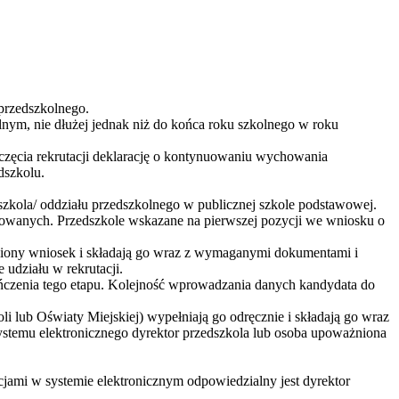
przedszkolnego.
nym, nie dłużej jednak niż do końca roku szkolnego w roku
oczęcia rekrutacji deklarację o kontynuowaniu wychowania
dszkolu.
szkola/ oddziału przedszkolnego w publicznej szkole podstawowej.
erowanych. Przedszkole wskazane na pierwszej pozycji we wniosku o
ełniony wniosek i składają go wraz z wymaganymi dokumentami i
udziału w rekrutacji.
kończenia tego etapu. Kolejność wprowadzania danych kandydata do
li lub Oświaty Miejskiej) wypełniają go odręcznie i składają go wraz
temu elektronicznego dyrektor przedszkola lub osoba upoważniona
ami w systemie elektronicznym odpowiedzialny jest dyrektor