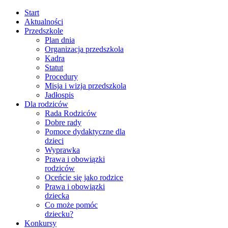
Start
Aktualności
Przedszkole
Plan dnia
Organizacja przedszkola
Kadra
Statut
Procedury
Misja i wizja przedszkola
Jadłospis
Dla rodziców
Rada Rodziców
Dobre rady
Pomoce dydaktyczne dla
dzieci
Wyprawka
Prawa i obowiązki
rodziców
Oceńcie się jako rodzice
Prawa i obowiązki
dziecka
Co może pomóc
dziecku?
Konkursy