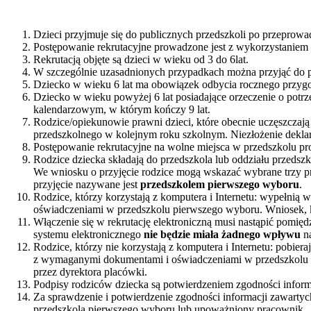
Dzieci przyjmuje się do publicznych przedszkoli po przeprowa
Postępowanie rekrutacyjne prowadzone jest z wykorzystaniem 
Rekrutacją objęte są dzieci w wieku od 3 do 6lat.
W szczególnie uzasadnionych przypadkach można przyjąć do pr
Dziecko w wieku 6 lat ma obowiązek odbycia rocznego przygo
Dziecko w wieku powyżej 6 lat posiadające orzeczenie o potr
kalendarzowym, w którym kończy 9 lat.
Rodzice/opiekunowie prawni dzieci, które obecnie uczęszczają
przedszkolnego w kolejnym roku szkolnym. Niezłożenie deklar
Postępowanie rekrutacyjne na wolne miejsca w przedszkolu pr
Rodzice dziecka składają do przedszkola lub oddziału przeds
We wniosku o przyjęcie rodzice mogą wskazać wybrane trzy pr
przyjęcie nazywane jest
przedszkolem pierwszego wyboru
.
Rodzice, którzy korzystają z komputera i Internetu: wypełnią
oświadczeniami w przedszkolu pierwszego wyboru. Wniosek, któ
Włączenie się w rekrutację elektroniczną musi nastąpić pomię
systemu elektronicznego
nie będzie miała żadnego wpływu
na
Rodzice, którzy nie korzystają z komputera i Internetu: pobie
z wymaganymi dokumentami i oświadczeniami w przedszkolu p
przez dyrektora placówki.
Podpisy rodziców dziecka są potwierdzeniem zgodności infor
Za sprawdzenie i potwierdzenie zgodności informacji zawart
przedszkola pierwszego wyboru lub upoważniony pracownik