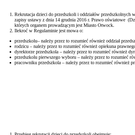
Rekrutacja dzieci do przedszkoli i oddziałów przedszkolnyc
zapisy ustawy z dnia 14 grudnia 2016 r. Prawo oświatowe (Dz.
których organem prowadzącym jest Miasto Otwock.
Ilekroć w Regulaminie jest mowa o:
przedszkolu– należy przez to rozumieć również oddział przed
rodzicu – należy przez to rozumieć również opiekuna prawneg
dyrektorze przedszkola – należy przez to rozumieć również dy
przedszkolu pierwszego wyboru – należy przez to rozumieć r
pracowniku przedszkola – należy przez to rozumieć również 
Przebieg rekrutacji dzieci do przedszkoli obejmuje: