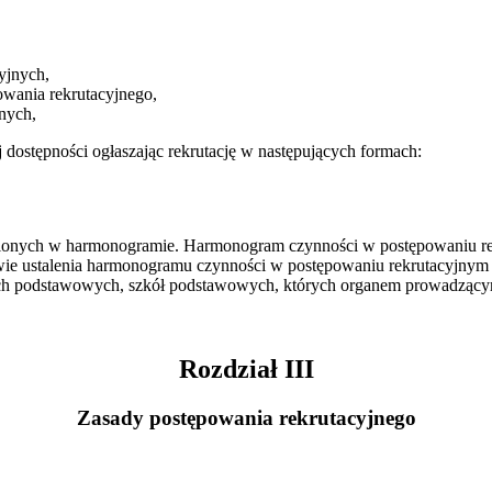
cyjnych,
owania rekrutacyjnego,
nych,
 dostępności ogłaszając rekrutację w następujących formach:
eślonych w harmonogramie. Harmonogram czynności w postępowaniu re
awie ustalenia harmonogramu czynności w postępowaniu rekrutacyjnym
łach podstawowych, szkół podstawowych, których organem prowadzący
Rozdział III
Zasady postępowania rekrutacyjnego