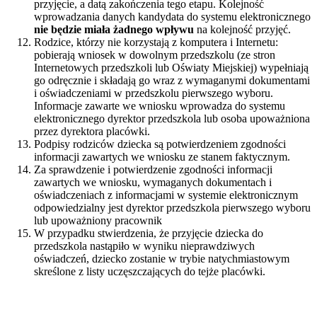
przyjęcie, a datą zakończenia tego etapu. Kolejność
wprowadzania danych kandydata do systemu elektronicznego
nie będzie miała żadnego wpływu
na kolejność przyjęć.
Rodzice, którzy nie korzystają z komputera i Internetu:
pobierają wniosek w dowolnym przedszkolu (ze stron
Internetowych przedszkoli lub Oświaty Miejskiej) wypełniają
go odręcznie i składają go wraz z wymaganymi dokumentami
i oświadczeniami w przedszkolu pierwszego wyboru.
Informacje zawarte we wniosku wprowadza do systemu
elektronicznego dyrektor przedszkola lub osoba upoważniona
przez dyrektora placówki.
Podpisy rodziców dziecka są potwierdzeniem zgodności
informacji zawartych we wniosku ze stanem faktycznym.
Za sprawdzenie i potwierdzenie zgodności informacji
zawartych we wniosku, wymaganych dokumentach i
oświadczeniach z informacjami w systemie elektronicznym
odpowiedzialny jest dyrektor przedszkola pierwszego wyboru
lub upoważniony pracownik
W przypadku stwierdzenia, że przyjęcie dziecka do
przedszkola nastąpiło w wyniku nieprawdziwych
oświadczeń, dziecko zostanie w trybie natychmiastowym
skreślone z listy uczęszczających do tejże placówki.