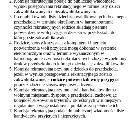
Komisja rekrutacyjna podaje do publicznej wiadomości
wyniki postępowania rekrutacyjnego w formie listy dzieci
zakwalifikowanych i niezakwalifikowanych.
Po opublikowaniu listy dzieci zakwalifikowanych do danego
przedszkola w terminie określonym w harmonogramie
czynności rekrutacyjnych rodzice składają pisemne
potwierdzenie woli przyjęcia dziecka w przedszkolu do
którego się zakwalifikowało.
Rodzice, którzy korzystają z komputera i Internetu
potwierdzenia woli przyjęcia mogą dokonać w systemie
elektronicznym oraz w terminie wyznaczonym w
harmonogramie czynności rekrutacyjnych złożyć wypełniony
druk w przedszkolu do którego dziecko się zakwalifikowało.
Komisja rekrutacyjna przyjmuje dziecko do przedszkola,
jeżeli w wyniku postępowania rekrutacyjnego zostało
zakwalifikowane, a
rodzice potwierdzili wolę przyjęcia
poprzez złożenie stosownego oświadczenia.
Komisja rekrutacyjna przyjmuje tylu kandydatów iloma
wolnymi miejscami dysponuje przedszkole, zachowując
kolejność stosowania kryteriów określonych w niniejszym
regulaminie i wagę ustalonych punktów za spełnienie ich.
Komisja rekrutacyjna podaje do publicznej wiadomości listę
kandydatów przyjętych i nieprzyjętych.