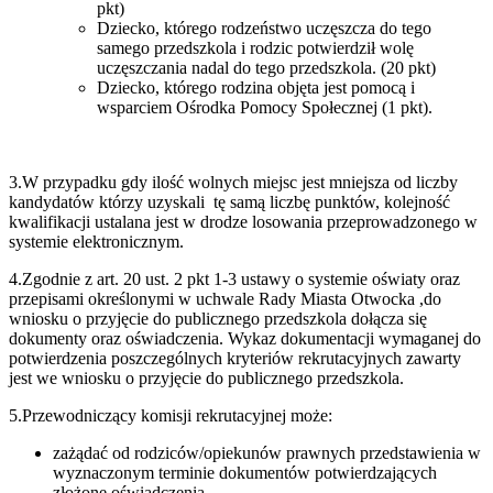
pkt)
Dziecko, którego rodzeństwo uczęszcza do tego
samego przedszkola i rodzic potwierdził wolę
uczęszczania nadal do tego przedszkola. (20 pkt)
Dziecko, którego rodzina objęta jest pomocą i
wsparciem Ośrodka Pomocy Społecznej (1 pkt).
3.W przypadku gdy ilość wolnych miejsc jest mniejsza od liczby
kandydatów którzy uzyskali tę samą liczbę punktów, kolejność
kwalifikacji ustalana jest w drodze losowania przeprowadzonego w
systemie elektronicznym.
4.Zgodnie z art. 20 ust. 2 pkt 1-3 ustawy o systemie oświaty oraz
przepisami określonymi w uchwale Rady Miasta Otwocka ,do
wniosku o przyjęcie do publicznego przedszkola dołącza się
dokumenty oraz oświadczenia. Wykaz dokumentacji wymaganej do
potwierdzenia poszczególnych kryteriów rekrutacyjnych zawarty
jest we wniosku o przyjęcie do publicznego przedszkola.
5.Przewodniczący komisji rekrutacyjnej może:
zażądać od rodziców/opiekunów prawnych przedstawienia w
wyznaczonym terminie dokumentów potwierdzających
złożone oświadczenia,