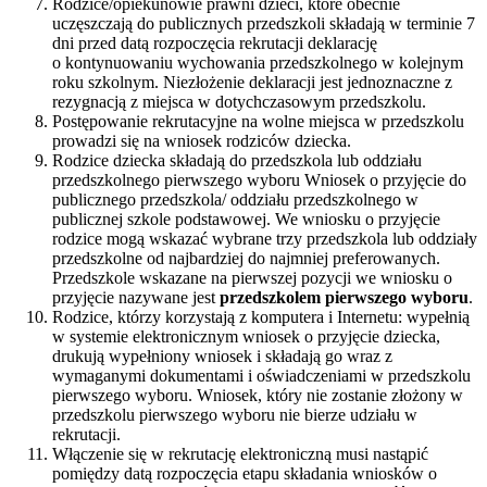
Rodzice/opiekunowie prawni dzieci, które obecnie
uczęszczają do publicznych przedszkoli składają w terminie 7
dni przed datą rozpoczęcia rekrutacji deklarację
o kontynuowaniu wychowania przedszkolnego w kolejnym
roku szkolnym. Niezłożenie deklaracji jest jednoznaczne z
rezygnacją z miejsca w dotychczasowym przedszkolu.
Postępowanie rekrutacyjne na wolne miejsca w przedszkolu
prowadzi się na wniosek rodziców dziecka.
Rodzice dziecka składają do przedszkola lub oddziału
przedszkolnego pierwszego wyboru Wniosek o przyjęcie do
publicznego przedszkola/ oddziału przedszkolnego w
publicznej szkole podstawowej. We wniosku o przyjęcie
rodzice mogą wskazać wybrane trzy przedszkola lub oddziały
przedszkolne od najbardziej do najmniej preferowanych.
Przedszkole wskazane na pierwszej pozycji we wniosku o
przyjęcie nazywane jest
przedszkolem pierwszego wyboru
.
Rodzice, którzy korzystają z komputera i Internetu: wypełnią
w systemie elektronicznym wniosek o przyjęcie dziecka,
drukują wypełniony wniosek i składają go wraz z
wymaganymi dokumentami i oświadczeniami w przedszkolu
pierwszego wyboru. Wniosek, który nie zostanie złożony w
przedszkolu pierwszego wyboru nie bierze udziału w
rekrutacji.
Włączenie się w rekrutację elektroniczną musi nastąpić
pomiędzy datą rozpoczęcia etapu składania wniosków o