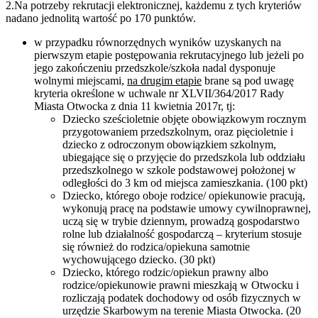
2.Na potrzeby rekrutacji elektronicznej, każdemu z tych kryteriów
nadano jednolitą wartość po 170 punktów.
w przypadku równorzędnych wyników uzyskanych na
pierwszym etapie postępowania rekrutacyjnego lub jeżeli po
jego zakończeniu przedszkole/szkoła nadal dysponuje
wolnymi miejscami,
na drugim etapie
brane są pod uwagę
kryteria określone w uchwale nr XLVII/364/2017 Rady
Miasta Otwocka z dnia 11 kwietnia 2017r, tj:
Dziecko sześcioletnie objęte obowiązkowym rocznym
przygotowaniem przedszkolnym, oraz pięcioletnie i
dziecko z odroczonym obowiązkiem szkolnym,
ubiegające się o przyjęcie do przedszkola lub oddziału
przedszkolnego w szkole podstawowej położonej w
odległości do 3 km od miejsca zamieszkania. (100 pkt)
Dziecko, którego oboje rodzice/ opiekunowie pracują,
wykonują pracę na podstawie umowy cywilnoprawnej,
uczą się w trybie dziennym, prowadzą gospodarstwo
rolne lub działalność gospodarczą – kryterium stosuje
się również do rodzica/opiekuna samotnie
wychowującego dziecko. (30 pkt)
Dziecko, którego rodzic/opiekun prawny albo
rodzice/opiekunowie prawni mieszkają w Otwocku i
rozliczają podatek dochodowy od osób fizycznych w
urzędzie Skarbowym na terenie Miasta Otwocka. (20